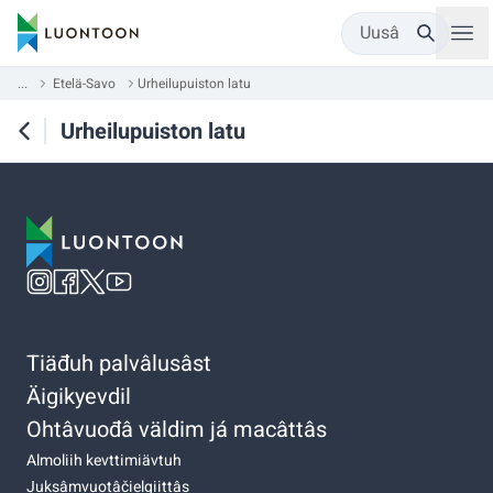
Uusâ
...
Etelä-Savo
Urheilupuiston latu
Urheilupuiston latu
Tiäđuh palvâlusâst
Äigikyevdil
Ohtâvuođâ väldim já macâttâs
Almoliih kevttimiävtuh
Juksâmvuotâčielgiittâs