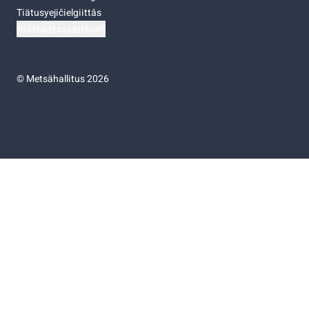
Tiätusyejičielgiittâs
Niästádâsasâttâsah
©
Metsähallitus 2026