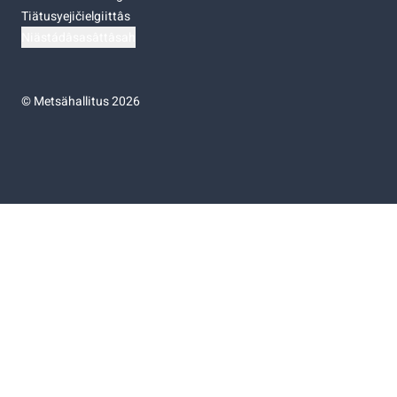
Tiätusyejičielgiittâs
Niästádâsasâttâsah
©
Metsähallitus 2026