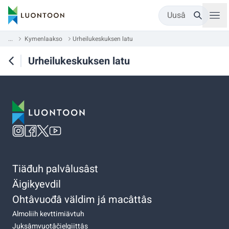
Uusâ
...
Kymenlaakso
Urheilukeskuksen latu
Urheilukeskuksen latu
Tiäđuh palvâlusâst
Äigikyevdil
Ohtâvuođâ väldim já macâttâs
Almoliih kevttimiävtuh
Juksâmvuotâčielgiittâs