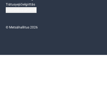
Tiätusyejičielgiittâs
Niästádâsasâttâsah
©
Metsähallitus 2026