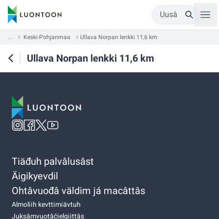
Uusâ
...
Keski-Pohjanmaa
Ullava Norpan lenkki 11,6 km
Ullava Norpan lenkki 11,6 km
Tiäđuh palvâlusâst
Äigikyevdil
Ohtâvuođâ väldim já macâttâs
Almoliih kevttimiävtuh
Juksâmvuotâčielgiittâs