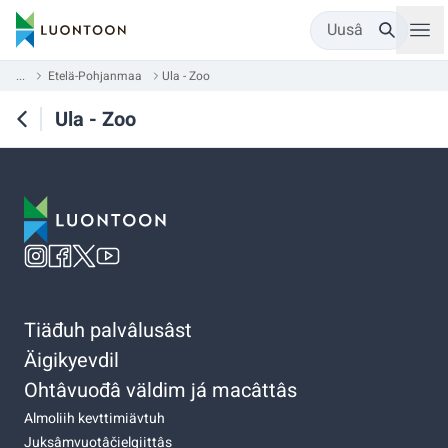
Uusâ
...
Etelä-Pohjanmaa
Ula - Zoo
Ula - Zoo
Tiäđuh palvâlusâst
Äigikyevdil
Ohtâvuođâ väldim já macâttâs
Almoliih kevttimiävtuh
Juksâmvuotâčielgiittâs