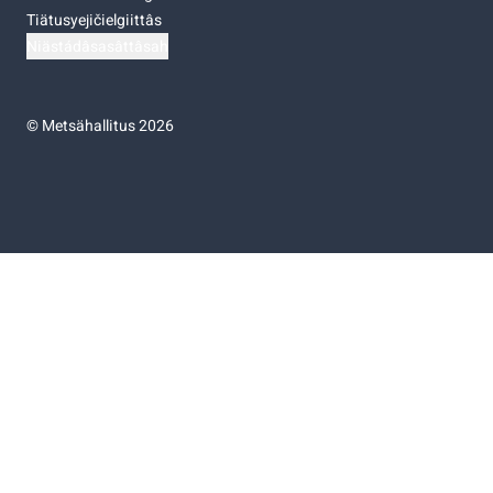
Tiätusyejičielgiittâs
Niästádâsasâttâsah
©
Metsähallitus 2026