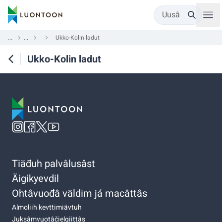
Uusâ
...
...
Ukko-Kolin ladut
Ukko-Kolin ladut
Tiäđuh palvâlusâst
Äigikyevdil
Ohtâvuođâ väldim já macâttâs
Almoliih kevttimiävtuh
Juksâmvuotâčielgiittâs