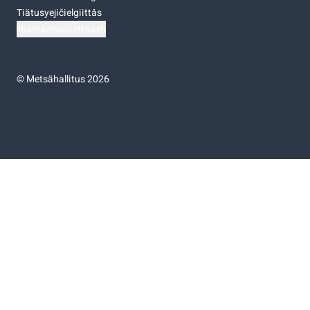
Tiätusyejičielgiittâs
Niästádâsasâttâsah
©
Metsähallitus 2026