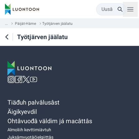
Uusâ
...
Päijät-Häme
Työtjärven jäälatu
Työtjärven jäälatu
Tiäđuh palvâlusâst
Äigikyevdil
Ohtâvuođâ väldim já macâttâs
Almoliih kevttimiävtuh
Juksâmvuotâčielgiittâs