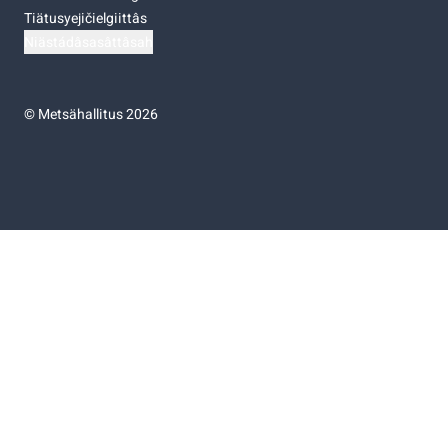
Tiätusyejičielgiittâs
Niästádâsasâttâsah
©
Metsähallitus 2026