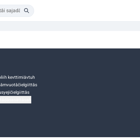
liih kevttimiävtuh
âmvuotâčielgiittâs
syejičielgiittâs
tádâsasâttâsah