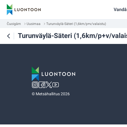
Vandâ
Čuoigâm
Uusimaa
Turunväylä-Säteri (1,6km/p+v/valaistu)
Turunväylä-Säteri (1,6km/p+v/valai
©
Metsähallitus 2026