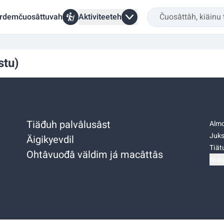
rdemčuosâttuvah
Aktiviteeteh
stu)
Tiäđuh palvâlusâst
Almo
Juks
Äigikyevdil
Tiätu
Ohtâvuođâ väldim já macâttâs
Niäs