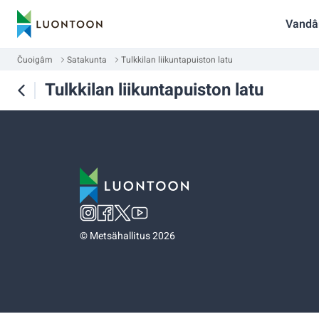
Vandâ
Čuoigâm
Satakunta
Tulkkilan liikuntapuiston latu
Tulkkilan liikuntapuiston latu
©
Metsähallitus 2026