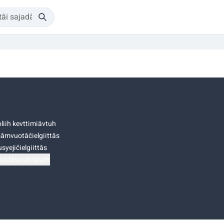
liih kevttimiävtuh
âmvuotâčielgiittâs
syejičielgiittâs
tádâsasâttâsah