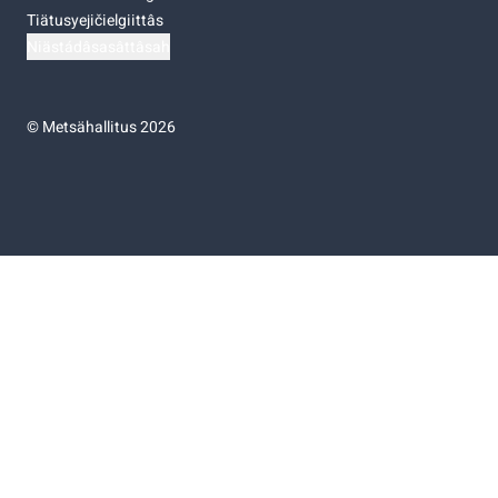
Tiätusyejičielgiittâs
Niästádâsasâttâsah
©
Metsähallitus 2026