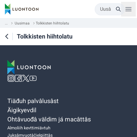
Uusâ
...
Uusimaa
Tolkkisten hiihtolatu
Tolkkisten hiihtolatu
Tiäđuh palvâlusâst
Äigikyevdil
Ohtâvuođâ väldim já macâttâs
Almoliih kevttimiävtuh
Juksâmvuotâčielgiittâs