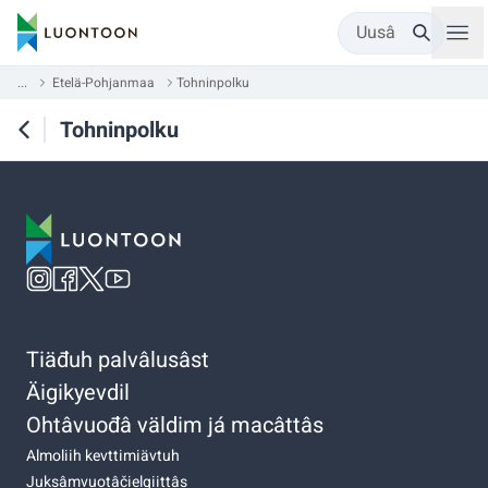
Uusâ
...
Etelä-Pohjanmaa
Tohninpolku
Tohninpolku
Tiäđuh palvâlusâst
Äigikyevdil
Ohtâvuođâ väldim já macâttâs
Almoliih kevttimiävtuh
Juksâmvuotâčielgiittâs