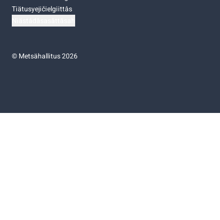
Tiätusyejičielgiittâs
Niästádâsasâttâsah
©
Metsähallitus 2026