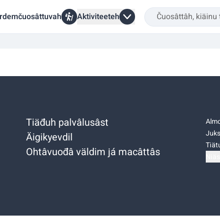
rdemčuosâttuvah
Aktiviteeteh
Tiäđuh palvâlusâst
Almo
Juks
Äigikyevdil
Tiätu
Ohtâvuođâ väldim já macâttâs
Niäs