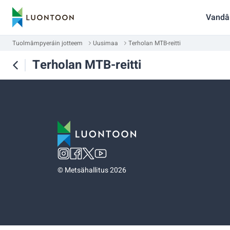
Vandâ
Tuolmâmpyeráin jotteem
Uusimaa
Terholan MTB-reitti
Terholan MTB-reitti
©
Metsähallitus 2026