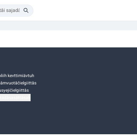
liih kevttimiävtuh
âmvuotâčielgiittâs
syejičielgiittâs
tádâsasâttâsah