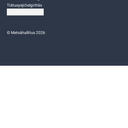
Tiätusyejičielgiittâs
Niästádâsasâttâsah
©
Metsähallitus 2026