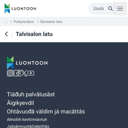
Uusâ
...
Pohjois-Savo
Talvisalon latu
Talvisalon latu
Tiäđuh palvâlusâst
Äigikyevdil
Ohtâvuođâ väldim já macâttâs
Almoliih kevttimiävtuh
Juksâmvuotâčielgiittâs