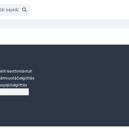
liih kevttimiävtuh
âmvuotâčielgiittâs
syejičielgiittâs
tádâsasâttâsah