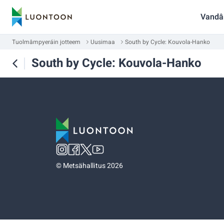
Vandâ
Tuolmâmpyeráin jotteem
Uusimaa
South by Cycle: Kouvola-Hanko
South by Cycle: Kouvola-Hanko
©
Metsähallitus 2026