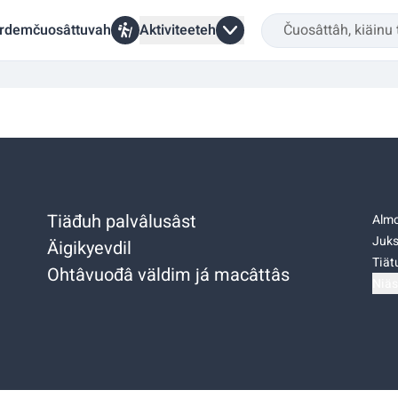
rdemčuosâttuvah
Aktiviteeteh
Tiäđuh palvâlusâst
Almo
Juks
Äigikyevdil
Tiätu
Ohtâvuođâ väldim já macâttâs
Niäs