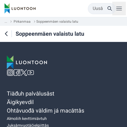
Uusâ
...
Pirkanmaa
Soppeenmäen valaistu latu
Soppeenmäen valaistu latu
Tiäđuh palvâlusâst
Äigikyevdil
Ohtâvuođâ väldim já macâttâs
Almoliih kevttimiävtuh
Juksâmvuotâčielgiittâs