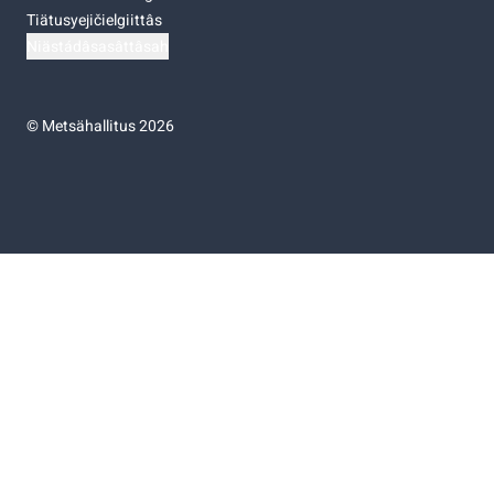
Tiätusyejičielgiittâs
Niästádâsasâttâsah
©
Metsähallitus 2026