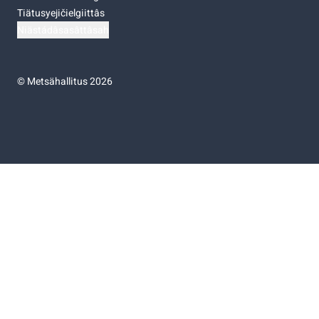
Tiätusyejičielgiittâs
Niästádâsasâttâsah
©
Metsähallitus 2026