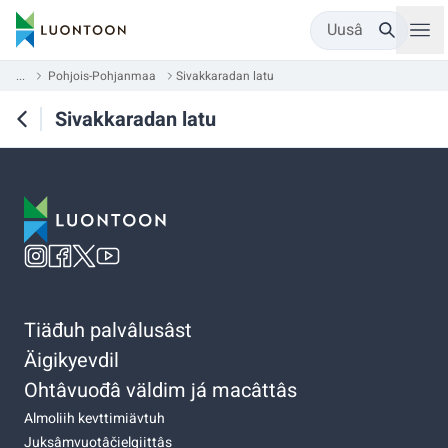
Uusâ
...
Pohjois-Pohjanmaa
Sivakkaradan latu
Sivakkaradan latu
Tiäđuh palvâlusâst
Äigikyevdil
Ohtâvuođâ väldim já macâttâs
Almoliih kevttimiävtuh
Juksâmvuotâčielgiittâs