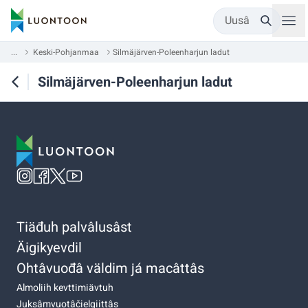
Uusâ
...
Keski-Pohjanmaa
Silmäjärven-Poleenharjun ladut
Silmäjärven-Poleenharjun ladut
Tiäđuh palvâlusâst
Äigikyevdil
Ohtâvuođâ väldim já macâttâs
Almoliih kevttimiävtuh
Juksâmvuotâčielgiittâs