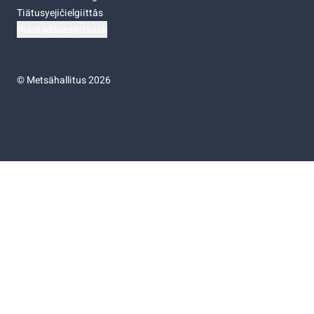
Tiätusyejičielgiittâs
Niästádâsasâttâsah
©
Metsähallitus 2026