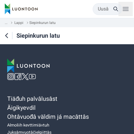
Uusâ
...
Lappi
Siepinkurun latu
Siepinkurun latu
Tiäđuh palvâlusâst
Äigikyevdil
Ohtâvuođâ väldim já macâttâs
Almoliih kevttimiävtuh
Juksâmvuotâčielgiittâs