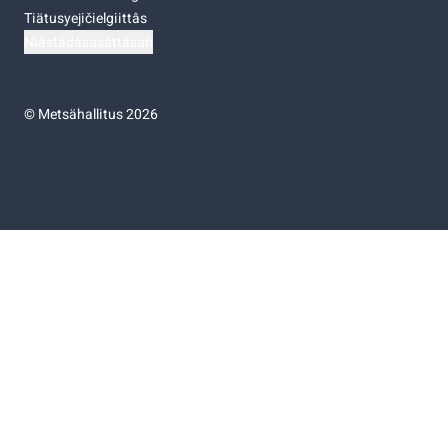
Tiätusyejičielgiittâs
Niästádâsasâttâsah
©
Metsähallitus 2026