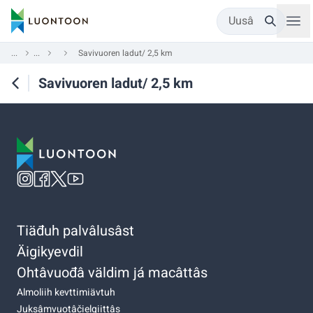
Uusâ
...
...
Savivuoren ladut/ 2,5 km
Savivuoren ladut/ 2,5 km
Tiäđuh palvâlusâst
Äigikyevdil
Ohtâvuođâ väldim já macâttâs
Almoliih kevttimiävtuh
Juksâmvuotâčielgiittâs