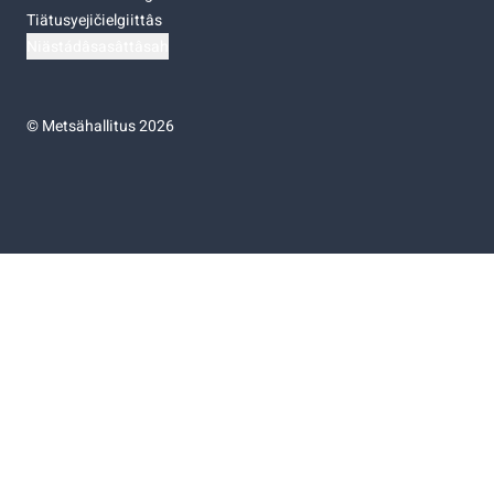
Tiätusyejičielgiittâs
Niästádâsasâttâsah
©
Metsähallitus 2026