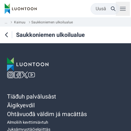
Uusâ
...
Kainuu
Saukkoniemen ulkoilualue
Saukkoniemen ulkoilualue
Tiäđuh palvâlusâst
Äigikyevdil
Ohtâvuođâ väldim já macâttâs
Almoliih kevttimiävtuh
Juksâmvuotâčielgiittâs