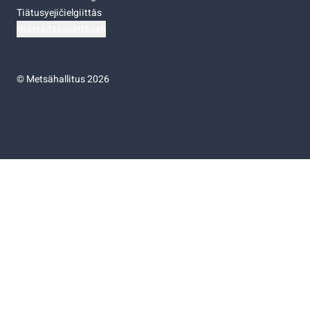
Tiätusyejičielgiittâs
Niästádâsasâttâsah
©
Metsähallitus 2026