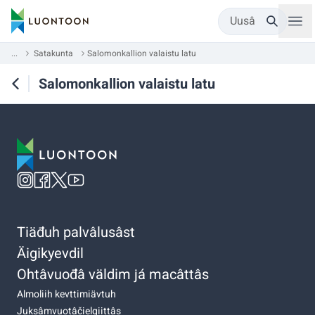
Uusâ
...
Satakunta
Salomonkallion valaistu latu
Salomonkallion valaistu latu
Tiäđuh palvâlusâst
Äigikyevdil
Ohtâvuođâ väldim já macâttâs
Almoliih kevttimiävtuh
Juksâmvuotâčielgiittâs