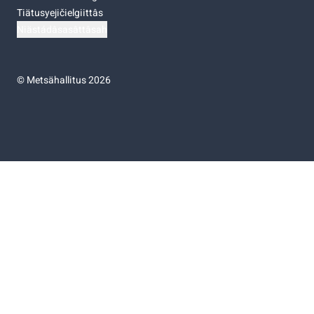
Tiätusyejičielgiittâs
Niästádâsasâttâsah
©
Metsähallitus 2026