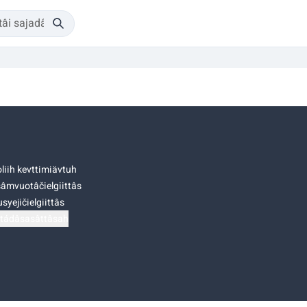
liih kevttimiävtuh
âmvuotâčielgiittâs
syejičielgiittâs
tádâsasâttâsah