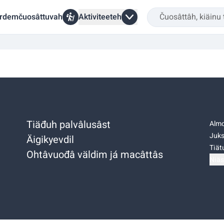
rdemčuosâttuvah
Aktiviteeteh
Tiäđuh palvâlusâst
Almo
Juks
Äigikyevdil
Tiätu
Ohtâvuođâ väldim já macâttâs
Niäs