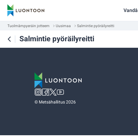
Vandâ
Tuolmâmpyeráin jotteem
Uusimaa
Salmintie pyöräilyreitti
Salmintie pyöräilyreitti
©
Metsähallitus 2026