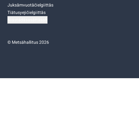
Juksâmvuotâčielgiittâs
Tiätusyejičielgiittâs
Niästádâsasâttâsah
©
Metsähallitus 2026