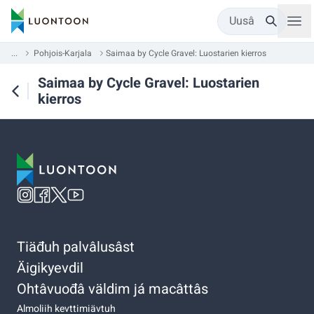
Uusâ
...
Pohjois-Karjala
Saimaa by Cycle Gravel: Luostarien kierros
Saimaa by Cycle Gravel: Luostarien
kierros
Tiäđuh palvâlusâst
Äigikyevdil
Ohtâvuođâ väldim já macâttâs
Almoliih kevttimiävtuh