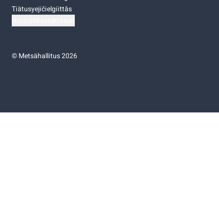
Tiätusyejičielgiittâs
Niästádâsasâttâsah
©
Metsähallitus 2026