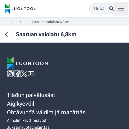
Uusâ
...
...
Saaruan valolatu 6,8km
Saaruan valolatu 6,8km
Tiäđuh palvâlusâst
Äigikyevdil
Ohtâvuođâ väldim já macâttâs
Almoliih kevttimiävtuh
Juksâmvuotâčielgiittâs