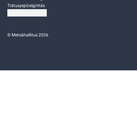
Tiätusyejičielgiittâs
Niästádâsasâttâsah
©
Metsähallitus 2026