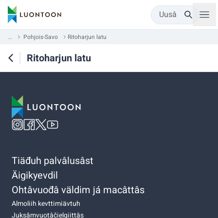
Uusâ
...
Pohjois-Savo
Ritoharjun latu
Ritoharjun latu
Tiäđuh palvâlusâst
Äigikyevdil
Ohtâvuođâ väldim já macâttâs
Almoliih kevttimiävtuh
Juksâmvuotâčielgiittâs