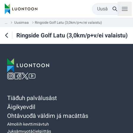
Uusâ
...
Uusimaa
Ringside Golf Latu (3,0km/p+v/ei valaistu)
Ringside Golf Latu (3,0km/p+v/ei valaistu)
Tiäđuh palvâlusâst
Äigikyevdil
Ohtâvuođâ väldim já macâttâs
Almoliih kevttimiävtuh
Juksâmvuotâčielgiittâs