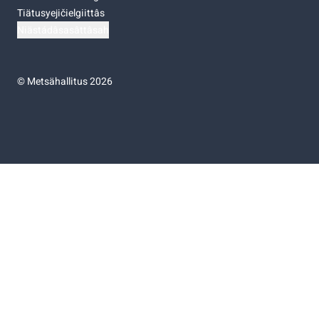
Tiätusyejičielgiittâs
Niästádâsasâttâsah
©
Metsähallitus 2026