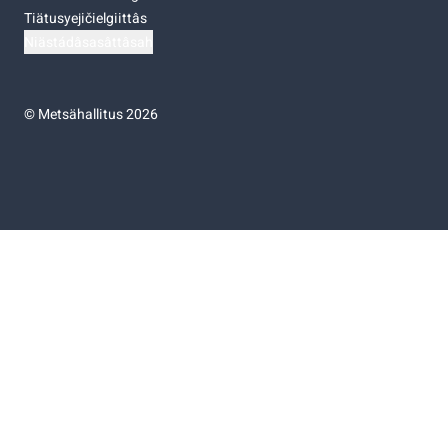
Tiätusyejičielgiittâs
Niästádâsasâttâsah
©
Metsähallitus 2026