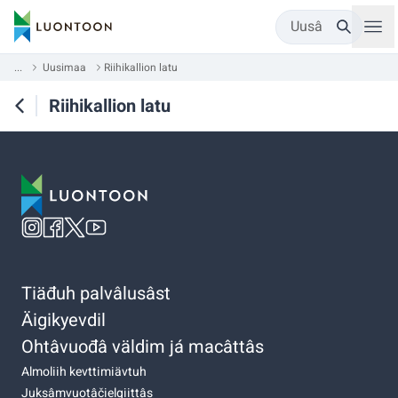
Uusâ
...
Uusimaa
Riihikallion latu
Riihikallion latu
Tiäđuh palvâlusâst
Äigikyevdil
Ohtâvuođâ väldim já macâttâs
Almoliih kevttimiävtuh
Juksâmvuotâčielgiittâs