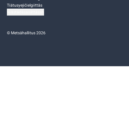
Tiätusyejičielgiittâs
Niästádâsasâttâsah
©
Metsähallitus 2026