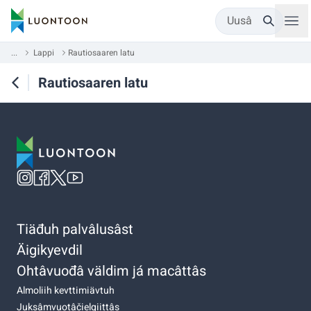
Uusâ
...
Lappi
Rautiosaaren latu
Rautiosaaren latu
Tiäđuh palvâlusâst
Äigikyevdil
Ohtâvuođâ väldim já macâttâs
Almoliih kevttimiävtuh
Juksâmvuotâčielgiittâs