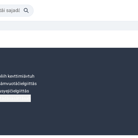
liih kevttimiävtuh
âmvuotâčielgiittâs
syejičielgiittâs
tádâsasâttâsah