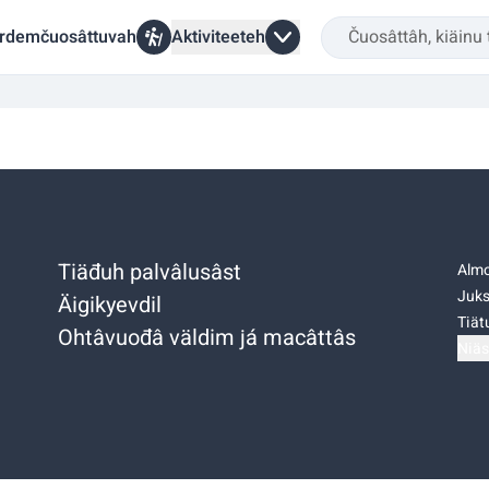
rdemčuosâttuvah
Aktiviteeteh
Tiäđuh palvâlusâst
Almo
Juks
Äigikyevdil
Tiätu
Ohtâvuođâ väldim já macâttâs
Niäs