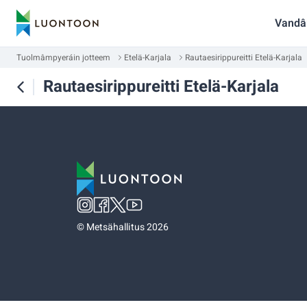
Vandâ
Tuolmâmpyeráin jotteem
Etelä-Karjala
Rautaesirippureitti Etelä-Karjala
Rautaesirippureitti Etelä-Karjala
©
Metsähallitus 2026