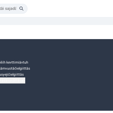
liih kevttimiävtuh
âmvuotâčielgiittâs
syejičielgiittâs
tádâsasâttâsah