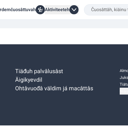
rdemčuosâttuvah
Aktiviteeteh
Tiäđuh palvâlusâst
Almo
Juks
Äigikyevdil
Tiätu
Ohtâvuođâ väldim já macâttâs
Niäs