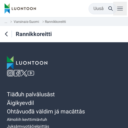
Uusâ
...
Varsinais-Suomi
Rannikkoreitti
Rannikkoreitti
Tiäđuh palvâlusâst
Äigikyevdil
Ohtâvuođâ väldim já macâttâs
Almoliih kevttimiävtuh
Juksâmvuotâčielgiittâs