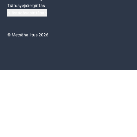
Tiätusyejičielgiittâs
Niästádâsasâttâsah
©
Metsähallitus 2026