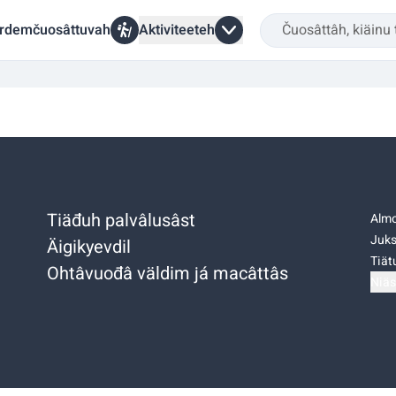
rdemčuosâttuvah
Aktiviteeteh
Tiäđuh palvâlusâst
Almo
Juks
Äigikyevdil
Tiätu
Ohtâvuođâ väldim já macâttâs
Niäs