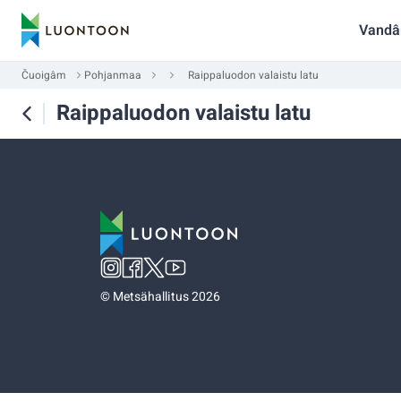
Vandâ
Čuoigâm
Pohjanmaa
Raippaluodon valaistu latu
Raippaluodon valaistu latu
©
Metsähallitus 2026