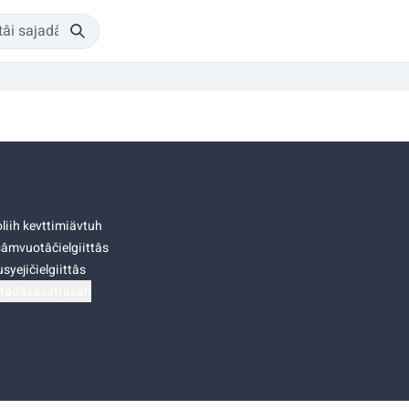
liih kevttimiävtuh
âmvuotâčielgiittâs
syejičielgiittâs
tádâsasâttâsah