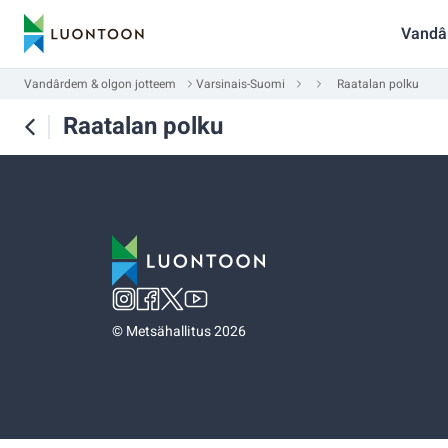
Vandâ
Vandârdem & olgon jotteem
Varsinais-Suomi
Raatalan polku
Raatalan polku
©
Metsähallitus 2026