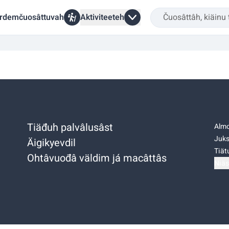
rdemčuosâttuvah
Aktiviteeteh
Tiäđuh palvâlusâst
Almo
Juks
Äigikyevdil
Tiätu
Ohtâvuođâ väldim já macâttâs
Niäs