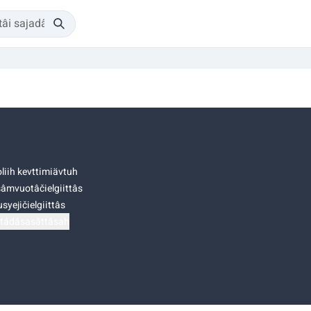
liih kevttimiävtuh
âmvuotâčielgiittâs
syejičielgiittâs
tádâsasâttâsah