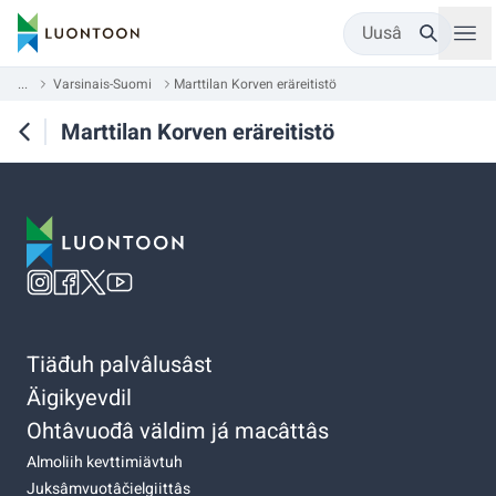
Uusâ
...
Varsinais-Suomi
Marttilan Korven eräreitistö
Marttilan Korven eräreitistö
Tiäđuh palvâlusâst
Äigikyevdil
Ohtâvuođâ väldim já macâttâs
Almoliih kevttimiävtuh
Juksâmvuotâčielgiittâs