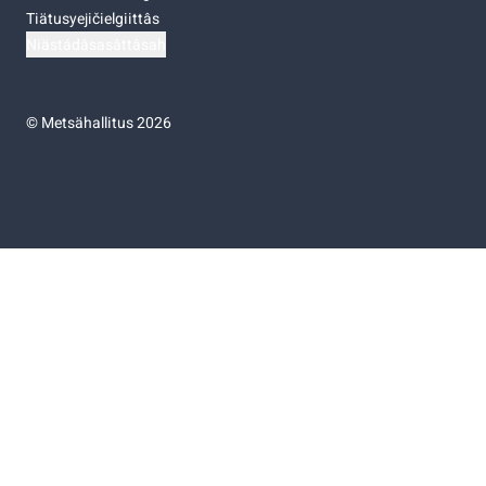
Tiätusyejičielgiittâs
Niästádâsasâttâsah
©
Metsähallitus 2026