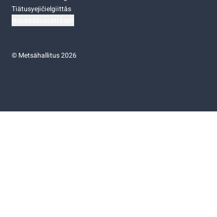
Tiätusyejičielgiittâs
Niästádâsasâttâsah
©
Metsähallitus 2026