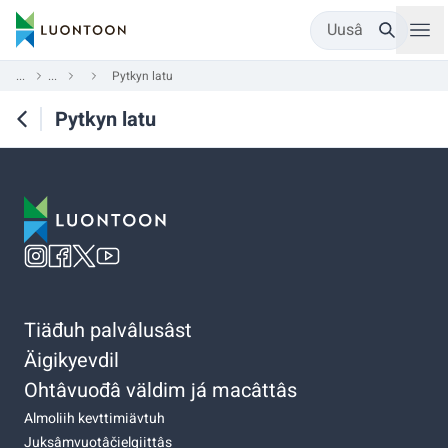
Uusâ
...
...
Pytkyn latu
Pytkyn latu
Tiäđuh palvâlusâst
Äigikyevdil
Ohtâvuođâ väldim já macâttâs
Almoliih kevttimiävtuh
Juksâmvuotâčielgiittâs