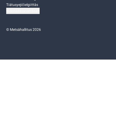
Tiätusyejičielgiittâs
Niästádâsasâttâsah
©
Metsähallitus 2026