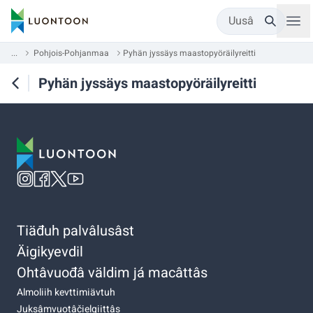
Uusâ
...
Pohjois-Pohjanmaa
Pyhän jyssäys maastopyöräilyreitti
Pyhän jyssäys maastopyöräilyreitti
Tiäđuh palvâlusâst
Äigikyevdil
Ohtâvuođâ väldim já macâttâs
Almoliih kevttimiävtuh
Juksâmvuotâčielgiittâs