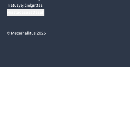
Tiätusyejičielgiittâs
Niästádâsasâttâsah
©
Metsähallitus 2026