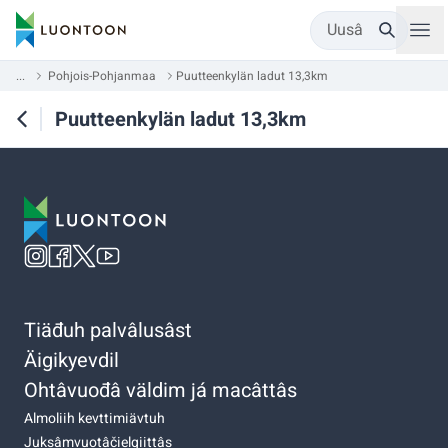
Uusâ
...
Pohjois-Pohjanmaa
Puutteenkylän ladut 13,3km
Puutteenkylän ladut 13,3km
Tiäđuh palvâlusâst
Äigikyevdil
Ohtâvuođâ väldim já macâttâs
Almoliih kevttimiävtuh
Juksâmvuotâčielgiittâs