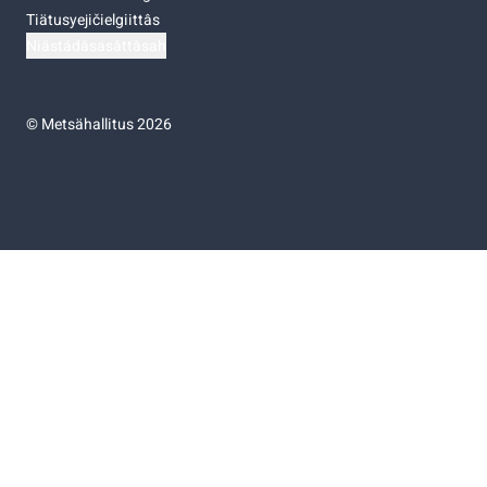
Tiätusyejičielgiittâs
Niästádâsasâttâsah
©
Metsähallitus 2026