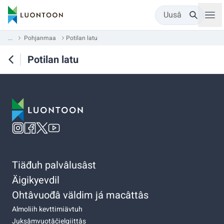
Uusâ
...
Pohjanmaa
Potilan latu
Potilan latu
Tiäđuh palvâlusâst
Äigikyevdil
Ohtâvuođâ väldim já macâttâs
Almoliih kevttimiävtuh
Juksâmvuotâčielgiittâs