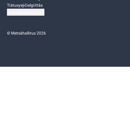
Tiätusyejičielgiittâs
Niästádâsasâttâsah
©
Metsähallitus 2026