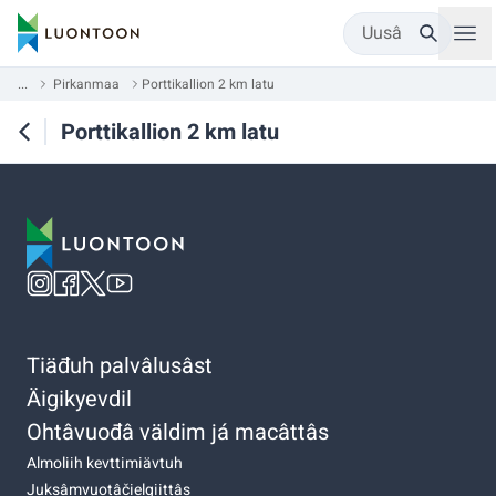
Uusâ
...
Pirkanmaa
Porttikallion 2 km latu
Porttikallion 2 km latu
Tiäđuh palvâlusâst
Äigikyevdil
Ohtâvuođâ väldim já macâttâs
Almoliih kevttimiävtuh
Juksâmvuotâčielgiittâs