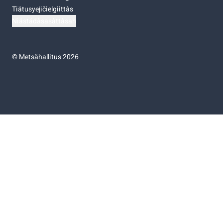
Tiätusyejičielgiittâs
Niästádâsasâttâsah
©
Metsähallitus 2026