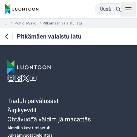
Uusâ
...
Pohjois-Savo
Pitkämäen valaistu latu
Pitkämäen valaistu latu
Tiäđuh palvâlusâst
Äigikyevdil
Ohtâvuođâ väldim já macâttâs
Almoliih kevttimiävtuh
Juksâmvuotâčielgiittâs