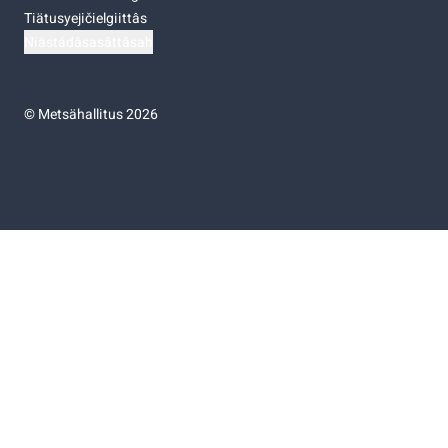
Tiätusyejičielgiittâs
Niästádâsasâttâsah
©
Metsähallitus 2026