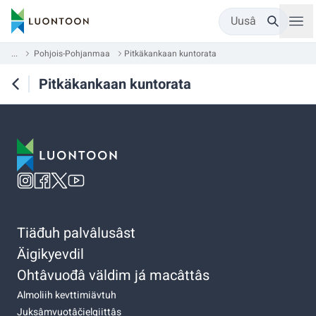
Uusâ
...
Pohjois-Pohjanmaa
Pitkäkankaan kuntorata
Pitkäkankaan kuntorata
Tiäđuh palvâlusâst
Äigikyevdil
Ohtâvuođâ väldim já macâttâs
Almoliih kevttimiävtuh
Juksâmvuotâčielgiittâs