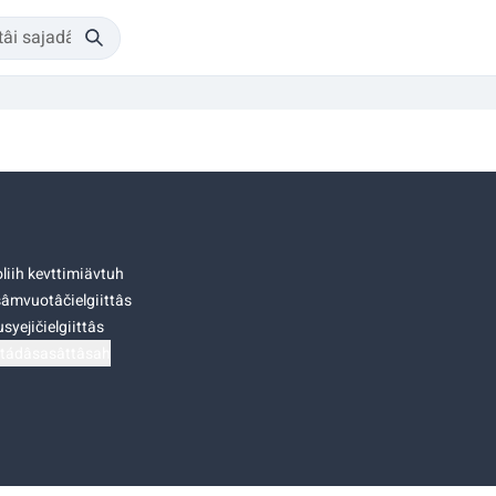
liih kevttimiävtuh
âmvuotâčielgiittâs
syejičielgiittâs
tádâsasâttâsah