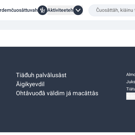
rdemčuosâttuvah
Aktiviteeteh
Tiäđuh palvâlusâst
Almo
Juks
Äigikyevdil
Tiätu
Ohtâvuođâ väldim já macâttâs
Niäs