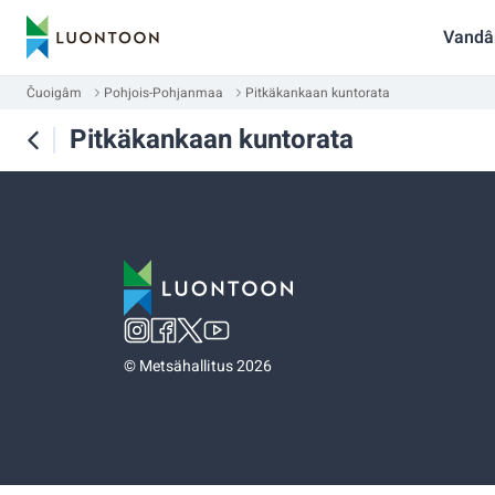
Vandâ
Čuoigâm
Pohjois-Pohjanmaa
Pitkäkankaan kuntorata
Pitkäkankaan kuntorata
©
Metsähallitus 2026