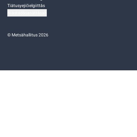
Tiätusyejičielgiittâs
Niästádâsasâttâsah
©
Metsähallitus 2026