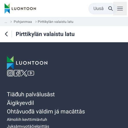
Uusâ
...
Pohjanmaa
Pirttikylän valaistu latu
Pirttikylän valaistu latu
Tiäđuh palvâlusâst
Äigikyevdil
Ohtâvuođâ väldim já macâttâs
Almoliih kevttimiävtuh
Juksâmvuotâčielgiittâs