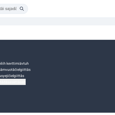
liih kevttimiävtuh
âmvuotâčielgiittâs
syejičielgiittâs
tádâsasâttâsah