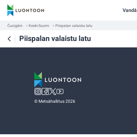
Vandâ
Čuoigâm
Keski-Suomi
Piispalan valaistu latu
Piispalan valaistu latu
©
Metsähallitus 2026