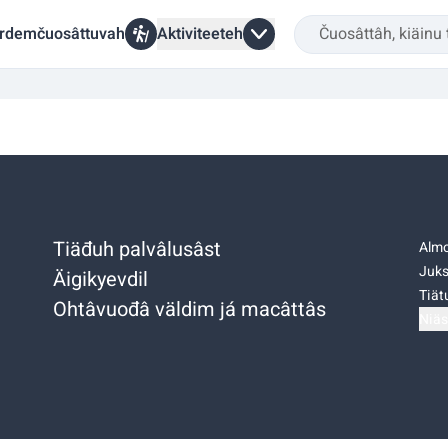
rdemčuosâttuvah
Aktiviteeteh
Tiäđuh palvâlusâst
Almo
Juks
Äigikyevdil
Tiätu
Ohtâvuođâ väldim já macâttâs
Niäs