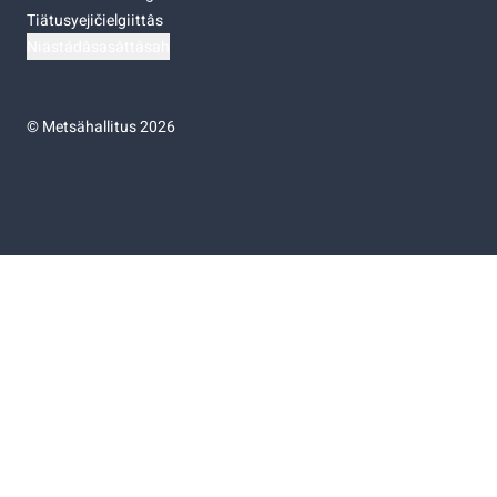
Tiätusyejičielgiittâs
Niästádâsasâttâsah
©
Metsähallitus 2026