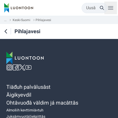
Uusâ
...
Keski-Suomi
Pihlajavesi
Pihlajavesi
Tiäđuh palvâlusâst
Äigikyevdil
Ohtâvuođâ väldim já macâttâs
Almoliih kevttimiävtuh
Juksâmvuotâčielgiittâs