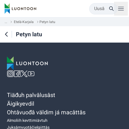
Uusâ
...
Etelä-Karjala
Petyn latu
Petyn latu
Tiäđuh palvâlusâst
Äigikyevdil
Ohtâvuođâ väldim já macâttâs
Almoliih kevttimiävtuh
Juksâmvuotâčielgiittâs