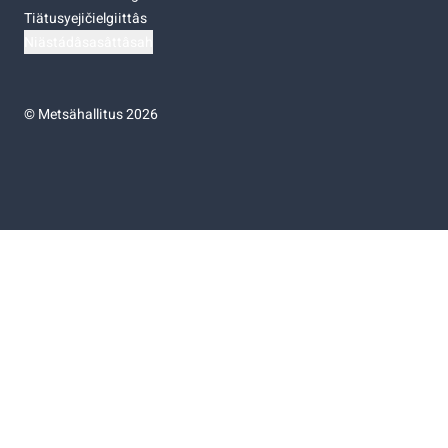
Tiätusyejičielgiittâs
Niästádâsasâttâsah
©
Metsähallitus 2026