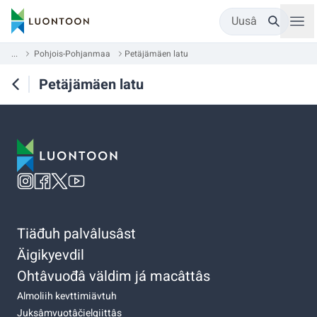
Uusâ
...
Pohjois-Pohjanmaa
Petäjämäen latu
Petäjämäen latu
Tiäđuh palvâlusâst
Äigikyevdil
Ohtâvuođâ väldim já macâttâs
Almoliih kevttimiävtuh
Juksâmvuotâčielgiittâs