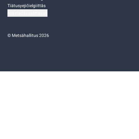
Tiätusyejičielgiittâs
Niästádâsasâttâsah
©
Metsähallitus 2026