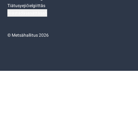
Tiätusyejičielgiittâs
Niästádâsasâttâsah
©
Metsähallitus 2026