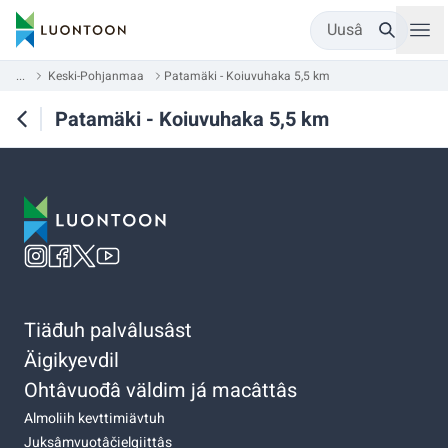
Uusâ
...
Keski-Pohjanmaa
Patamäki - Koiuvuhaka 5,5 km
Patamäki - Koiuvuhaka 5,5 km
Tiäđuh palvâlusâst
Äigikyevdil
Ohtâvuođâ väldim já macâttâs
Almoliih kevttimiävtuh
Juksâmvuotâčielgiittâs