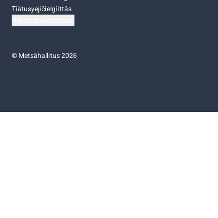
Tiätusyejičielgiittâs
Niästádâsasâttâsah
©
Metsähallitus 2026