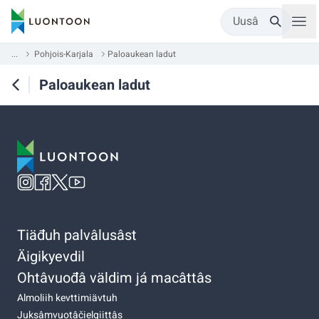
Uusâ
...
Pohjois-Karjala
Paloaukean ladut
Paloaukean ladut
Tiäđuh palvâlusâst
Äigikyevdil
Ohtâvuođâ väldim já macâttâs
Almoliih kevttimiävtuh
Juksâmvuotâčielgiittâs