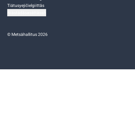
Tiätusyejičielgiittâs
Niästádâsasâttâsah
©
Metsähallitus 2026