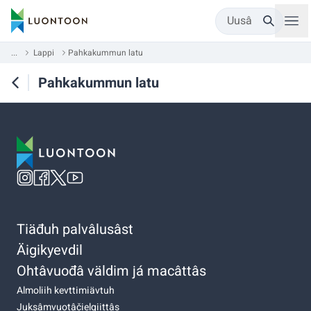
Uusâ
...
Lappi
Pahkakummun latu
Pahkakummun latu
Tiäđuh palvâlusâst
Äigikyevdil
Ohtâvuođâ väldim já macâttâs
Almoliih kevttimiävtuh
Juksâmvuotâčielgiittâs