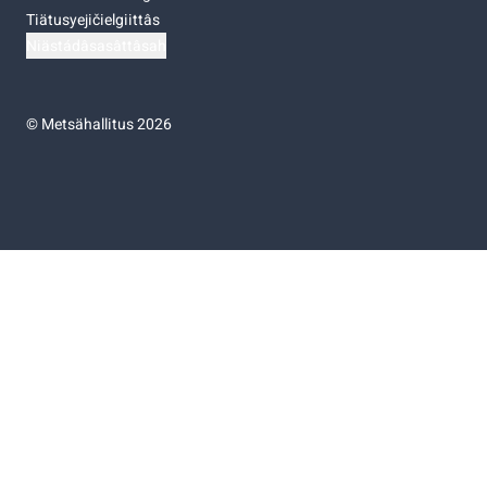
Tiätusyejičielgiittâs
Niästádâsasâttâsah
©
Metsähallitus 2026