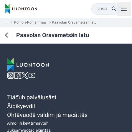
Uusâ
...
Pohjois-Pohjanmaa
Paavolan Oravametsän latu
Paavolan Oravametsän latu
Tiäđuh palvâlusâst
Äigikyevdil
Ohtâvuođâ väldim já macâttâs
Almoliih kevttimiävtuh
Juksâmvuotâčielgiittâs